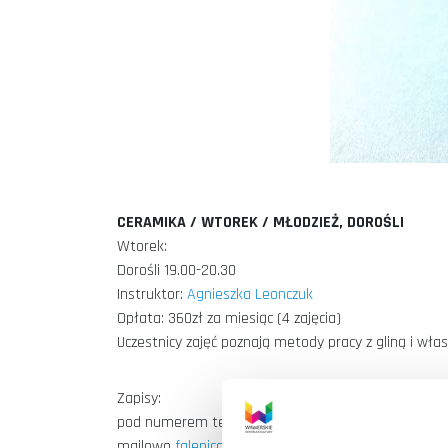
CERAMIKA / WTOREK / MŁODZIEŻ, DOROŚLI
Wtorek:
Dorośli 19.00-20.30
Instruktor:
Agnieszka Leonczuk
Opłata: 360zł za miesiąc (4 zajęcia)
Uczestnicy zajęć poznają metody pracy z gliną i włas
Zapisy:
pod numerem telefonu 22 277 49 40 lub
mailowo
falenica@wck-wawer.pl