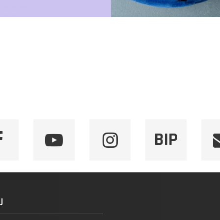
BIP
U