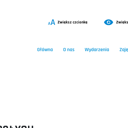
A
Zwiększ czcionkę
Zwięks
A
Główna
O nas
Wydarzenia
Zaję