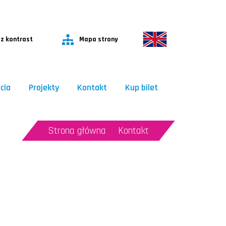
P
P
z kontrast
Mapa strony
cia
Projekty
Kontakt
Kup bilet
Strona główna
Kontakt