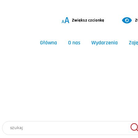
A
Zwiększ czcionkę
Z
A
Główna
O nas
Wydarzenia
Zaję