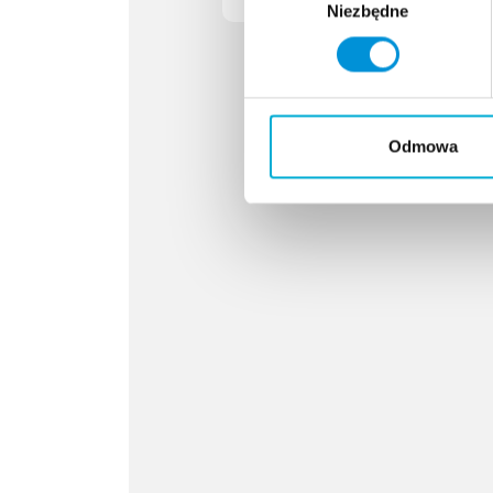
Niezbędne
zgody
Odmowa